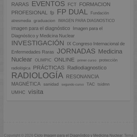
EVENTOS
FORMACION
RARAS
FCT
FP DUAL
PROFESIONAL
fp
Fundación
graduacion
atresmedia
IMAGEN PARA DIAGNOSTICO
imagen para el diagnóstico
Imagen para el
Diagnóstico y Medicina Nuclear
INVESTIGACIÓN
IX Congreso Internacional de
JORNADAS
Medicina
Enfermedades Raras
Nuclear
ONLINE
OLIMPIC
protección
primer curso
PRÁCTICAS
Radiodiagnostico
radiológica
RADIOLOGÍA
RESONANCIA
MAGNÉTICA
sanidad
TAC
tsidmn
segundo curso
visita
UMHC
Copyright © 2026
Ciclo Imagen para el Diagnóstico y Medicina Nuclear
. Tema