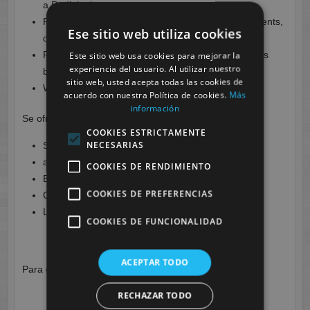
a Radiologist
Professional and cooperative attitude towards patients,
Ese sitio web utiliza cookies
customers and colleagues
Proven competency of English communication skills
Este sitio web usa cookies para mejorar la
experiencia del usuario. Al utilizar nuestro
both written and verbal
sitio web, usted acepta todas las cookies de
Working within a hospital or mobile environment
acuerdo con nuestra Política de cookies.
Más
información
Se ofrece
COOKIES ESTRICTAMENTE
NECESARIAS
Salary: £20000 – £30000 per annum
a full-time contract – 40h/ week
COOKIES DE RENDIMIENTO
Bank holidays
COOKIES DE PREFERENCIAS
Career growth opportunities
Life insurance
COOKIES DE FUNCIONALIDAD
ACEPTAR TODO
Para obtener más información pincha
aquí
.
RECHAZAR TODO