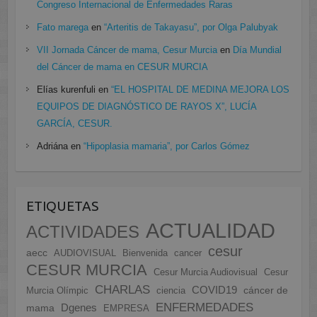
Congreso Internacional de Enfermedades Raras
Fato marega
en
“Arteritis de Takayasu”, por Olga Palubyak
VII Jornada Cáncer de mama, Cesur Murcia
en
Día Mundial
del Cáncer de mama en CESUR MURCIA
Elías kurenfuli
en
“EL HOSPITAL DE MEDINA MEJORA LOS
EQUIPOS DE DIAGNÓSTICO DE RAYOS X”, LUCÍA
GARCÍA, CESUR.
Adriána
en
“Hipoplasia mamaria”, por Carlos Gómez
ETIQUETAS
ACTUALIDAD
ACTIVIDADES
cesur
aecc
AUDIOVISUAL
Bienvenida
cancer
CESUR MURCIA
Cesur Murcia Audiovisual
Cesur
CHARLAS
COVID19
cáncer de
Murcia Olímpic
ciencia
ENFERMEDADES
Dgenes
mama
EMPRESA