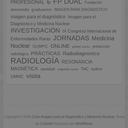
FP DUAL
PROFESIONAL
fp
Fundación
graduacion
atresmedia
IMAGEN PARA DIAGNOSTICO
imagen para el diagnóstico
Imagen para el
Diagnóstico y Medicina Nuclear
INVESTIGACIÓN
IX Congreso Internacional de
JORNADAS
Medicina
Enfermedades Raras
Nuclear
ONLINE
OLIMPIC
protección
primer curso
PRÁCTICAS
Radiodiagnostico
radiológica
RADIOLOGÍA
RESONANCIA
MAGNÉTICA
sanidad
TAC
tsidmn
segundo curso
visita
UMHC
Copyright © 2026
Ciclo Imagen para el Diagnóstico y Medicina Nuclear
. Tema
de
Colorlib
Funciona con
WordPress