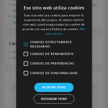
Prácticas de Radiología Simple en Cesur Murcia. Protección
Ese sitio web utiliza cookies
total frente a Covid19
enero 26, 2021
Este sitio web usa cookies para mejorar la
Cesur Murcia: Premio Especial FP, XIII Congreso
experiencia del usuario. Al utilizar nuestro
Internacional Enfermedades raras
noviembre 26, 2020
sitio web, usted acepta todas las cookies de
acuerdo con nuestra Política de cookies.
Más
información
COOKIES ESTRICTAMENTE
Categorias
NECESARIAS
Murcia
(281)
COOKIES DE RENDIMIENTO
Tenerife
(20)
COOKIES DE PREFERENCIAS
COOKIES DE FUNCIONALIDAD
AGOSTO 2026
ACEPTAR TODO
L
M
X
J
V
S
D
1
2
RECHAZAR TODO
3
4
5
6
7
8
9