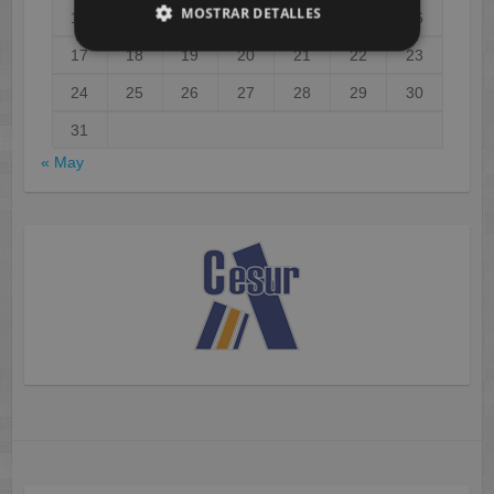
MOSTRAR DETALLES
10
11
12
13
14
15
16
17
18
19
20
21
22
23
24
25
26
27
28
29
30
31
« May