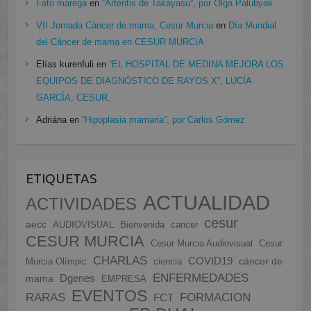
Fato marega
en
“Arteritis de Takayasu”, por Olga Palubyak
VII Jornada Cáncer de mama, Cesur Murcia
en
Día Mundial
del Cáncer de mama en CESUR MURCIA
Elías kurenfuli
en
“EL HOSPITAL DE MEDINA MEJORA LOS
EQUIPOS DE DIAGNÓSTICO DE RAYOS X”, LUCÍA
GARCÍA, CESUR.
Adriána
en
“Hipoplasia mamaria”, por Carlos Gómez
ETIQUETAS
ACTUALIDAD
ACTIVIDADES
cesur
aecc
AUDIOVISUAL
Bienvenida
cancer
CESUR MURCIA
Cesur Murcia Audiovisual
Cesur
CHARLAS
COVID19
cáncer de
Murcia Olímpic
ciencia
ENFERMEDADES
Dgenes
mama
EMPRESA
EVENTOS
FORMACION
RARAS
FCT