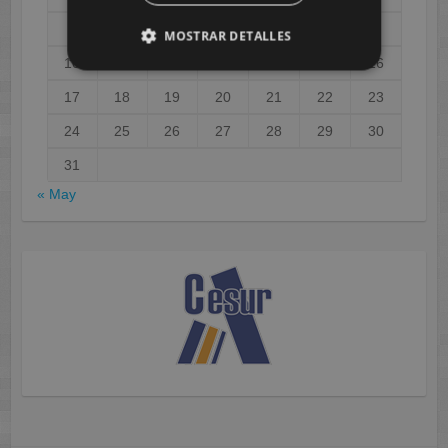
3
4
5
6
7
8
9
MOSTRAR DETALLES
10
11
12
13
14
15
16
17
18
19
20
21
22
23
24
25
26
27
28
29
30
31
« May