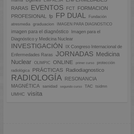
Dgenes
mama
EMPRESA
EVENTOS
FORMACION
RARAS
FCT
FP DUAL
PROFESIONAL
fp
Fundación
graduacion
atresmedia
IMAGEN PARA DIAGNOSTICO
imagen para el diagnóstico
Imagen para el
Diagnóstico y Medicina Nuclear
INVESTIGACIÓN
IX Congreso Internacional de
JORNADAS
Medicina
Enfermedades Raras
Nuclear
ONLINE
OLIMPIC
protección
primer curso
PRÁCTICAS
Radiodiagnostico
radiológica
RADIOLOGÍA
RESONANCIA
MAGNÉTICA
sanidad
TAC
tsidmn
segundo curso
visita
UMHC