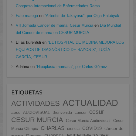
Congreso Internacional de Enfermedades Raras
Fato marega
en
“Arteritis de Takayasu”, por Olga Palubyak
VII Jornada Cáncer de mama, Cesur Murcia
en
Día Mundial
del Cáncer de mama en CESUR MURCIA
Elías kurenfuli
en
“EL HOSPITAL DE MEDINA MEJORA LOS
EQUIPOS DE DIAGNÓSTICO DE RAYOS X”, LUCÍA
GARCÍA, CESUR.
Adriána
en
“Hipoplasia mamaria”, por Carlos Gómez
ETIQUETAS
ACTUALIDAD
ACTIVIDADES
cesur
aecc
AUDIOVISUAL
Bienvenida
cancer
CESUR MURCIA
Cesur Murcia Audiovisual
Cesur
CHARLAS
COVID19
cáncer de
Murcia Olímpic
ciencia
ENFERMEDADES