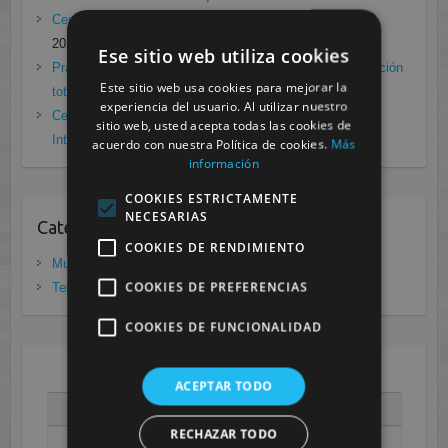
Cesur Murcia en directo con Pedro G. Aguado.
enero 28,
2021
Ese sitio web utiliza cookies
Prácticas de Radiología Simple en Cesur Murcia. Protección
Este sitio web usa cookies para mejorar la
total frente a Covid19
enero 26, 2021
experiencia del usuario. Al utilizar nuestro
Cesur Murcia: Premio Especial FP, XIII Congreso
sitio web, usted acepta todas las cookies de
Internacional Enfermedades raras
noviembre 26, 2020
acuerdo con nuestra Política de cookies.
Más
información
COOKIES ESTRICTAMENTE
NECESARIAS
Categorias
COOKIES DE RENDIMIENTO
Murcia
(281)
COOKIES DE PREFERENCIAS
Tenerife
(20)
COOKIES DE FUNCIONALIDAD
AGOSTO 2026
ACEPTAR TODO
L
M
X
J
V
S
D
RECHAZAR TODO
1
2