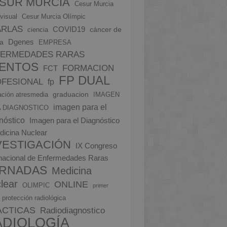
SUR MURCIA
Cesur Murcia
visual
Cesur Murcia Olímpic
ARLAS
COVID19
cáncer de
ciencia
Dgenes
a
EMPRESA
FERMEDADES RARAS
ENTOS
FORMACION
FCT
FP DUAL
FESIONAL
fp
graduacion
ción atresmedia
IMAGEN
imagen para el
 DIAGNOSTICO
nóstico
Imagen para el Diagnóstico
dicina Nuclear
VESTIGACIÓN
IX Congreso
rnacional de Enfermedades Raras
RNADAS
Medicina
lear
ONLINE
OLIMPIC
primer
protección radiológica
ÁCTICAS
Radiodiagnostico
ADIOLOGÍA