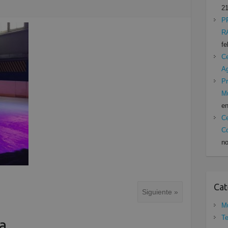
21
P
R
fe
Ce
A
Pr
Mu
en
Ce
Co
no
Cat
Siguiente »
Mu
Te
a