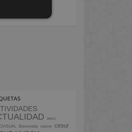
IQUETAS
TIVIDADES
CTUALIDAD
aecc
cesur
OVISUAL
Bienvenida
cancer