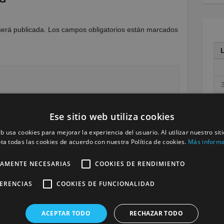
será publicada.
Los campos obligatorios están marcados
1
Ese sitio web utiliza cookies
1
eb usa cookies para mejorar la experiencia del usuario. Al utilizar nuestro sit
2
ta todas las cookies de acuerdo con nuestra Política de cookies.
Más inform
3
TAMENTE NECESARIAS
COOKIES DE RENDIMIENTO
« M
FERENCIAS
COOKIES DE FUNCIONALIDAD
ACEPTAR TODO
RECHAZAR TODO