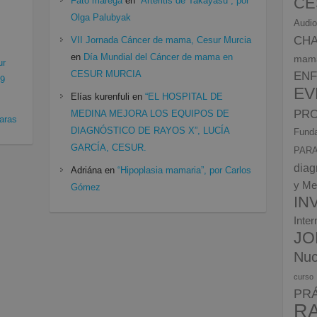
CE
Fato marega
en
“Arteritis de Takayasu”, por
Olga Palubyak
Audio
CH
VII Jornada Cáncer de mama, Cesur Murcia
en
Día Mundial del Cáncer de mama en
mam
ur
CESUR MURCIA
EN
19
EV
Elías kurenfuli
en
“EL HOSPITAL DE
PRO
MEDINA MEJORA LOS EQUIPOS DE
aras
DIAGNÓSTICO DE RAYOS X”, LUCÍA
Funda
GARCÍA, CESUR.
PARA
diag
Adriána
en
“Hipoplasia mamaria”, por Carlos
y Me
Gómez
IN
Inte
JO
Nuc
curso
PR
R