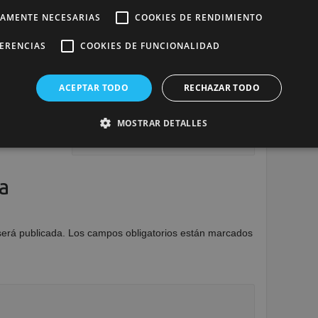
TAMENTE NECESARIAS
COOKIES DE RENDIMIENTO
stico y Medicina Nuclear
FERENCIAS
COOKIES DE FUNCIONALIDAD
ACEPTAR TODO
RECHAZAR TODO
tico Semipresencial de Cesur Murcia visitan el
.
MOSTRAR DETALLES
Atlas de Anatomía “made in” Cesur
→
a
será publicada.
Los campos obligatorios están marcados