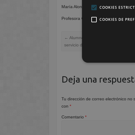
María Alonso Naveiro
COOKIES ESTRIC
Profesora Ciclo Imagen para el Diagnó
COOKIES DE PRE
←
Alumnos de Imagen para el Diagnos
servicio de Rx del Hospital de Molina
Deja una respuest
Tu dirección de correo electrónico no 
con
*
Comentario
*