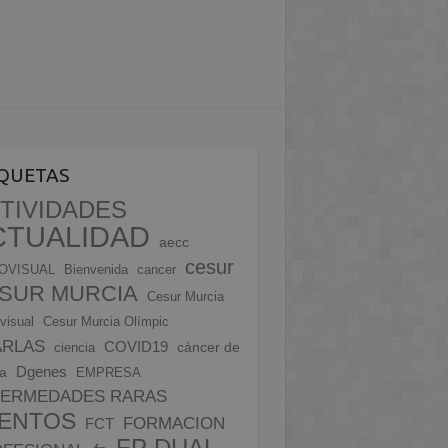
IQUETAS
TIVIDADES
CTUALIDAD
aecc
cesur
OVISUAL
Bienvenida
cancer
SUR MURCIA
Cesur Murcia
visual
Cesur Murcia Olímpic
ARLAS
COVID19
cáncer de
ciencia
Dgenes
a
EMPRESA
FERMEDADES RARAS
ENTOS
FORMACION
FCT
FP DUAL