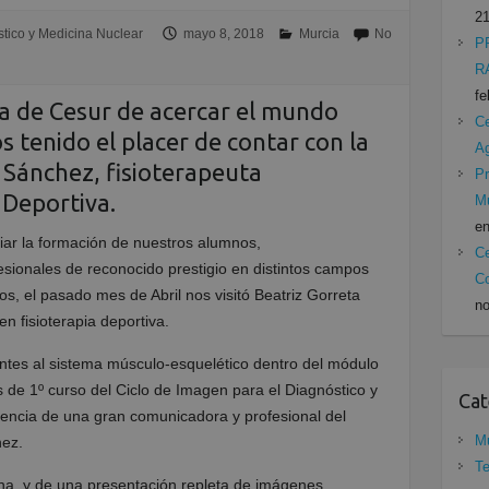
21
tico y Medicina Nuclear
mayo 8, 2018
Murcia
No
P
R
fe
ía de Cesur de acercar el mundo
Ce
s tenido el placer de contar con la
A
a Sánchez, fisioterapeuta
Pr
 Deportiva.
Mu
en
iar la formación de nuestros alumnos,
Ce
sionales de reconocido prestigio en distintos campos
Co
s, el pasado mes de Abril nos visitó Beatriz Gorreta
no
n fisioterapia deportiva.
ntes al sistema músculo-esquelético dentro del módulo
 de 1º curso del Ciclo de Imagen para el Diagnóstico y
Cat
sencia de una gran comunicadora y profesional del
Mu
hez.
Te
na, y de una presentación repleta de imágenes