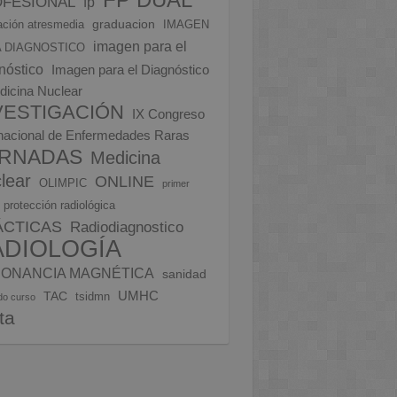
FESIONAL
fp
graduacion
ción atresmedia
IMAGEN
imagen para el
 DIAGNOSTICO
nóstico
Imagen para el Diagnóstico
dicina Nuclear
VESTIGACIÓN
IX Congreso
rnacional de Enfermedades Raras
RNADAS
Medicina
lear
ONLINE
OLIMPIC
primer
protección radiológica
ÁCTICAS
Radiodiagnostico
ADIOLOGÍA
ONANCIA MAGNÉTICA
sanidad
UMHC
TAC
tsidmn
do curso
ita