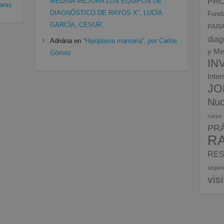
PRO
MEDINA MEJORA LOS EQUIPOS DE
aras
DIAGNÓSTICO DE RAYOS X”, LUCÍA
Funda
GARCÍA, CESUR.
PARA
diag
Adriána
en
“Hipoplasia mamaria”, por Carlos
y Me
Gómez
IN
Inte
JO
Nuc
curso
PR
R
RES
segun
vis