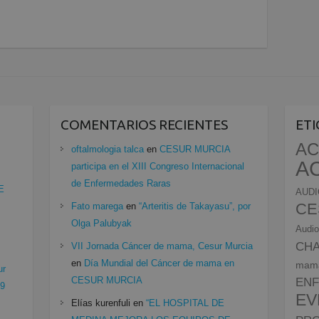
COMENTARIOS RECIENTES
ET
AC
oftalmologia talca
en
CESUR MURCIA
A
participa en el XIII Congreso Internacional
de Enfermedades Raras
E
AUDI
CE
Fato marega
en
“Arteritis de Takayasu”, por
Olga Palubyak
Audio
CH
VII Jornada Cáncer de mama, Cesur Murcia
en
Día Mundial del Cáncer de mama en
mam
ur
CESUR MURCIA
EN
19
EV
Elías kurenfuli
en
“EL HOSPITAL DE