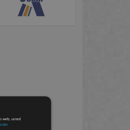
io web, usted
ación