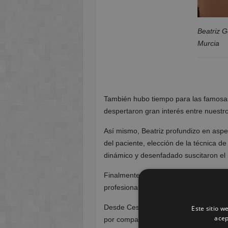
Beatriz G
Murcia
También hubo tiempo para las famosas 
despertaron gran interés entre nuestr
Así mismo, Beatriz profundizo en asp
del paciente, elección de la técnica 
dinámico y desenfadado suscitaron el 
Finalmente aportó una visión cercana 
profesionalidad y sensibilidad, que t
Desde Cesur Murcia agradecemos eno
Este sitio w
acep
por compartir con nosotros sus conoci