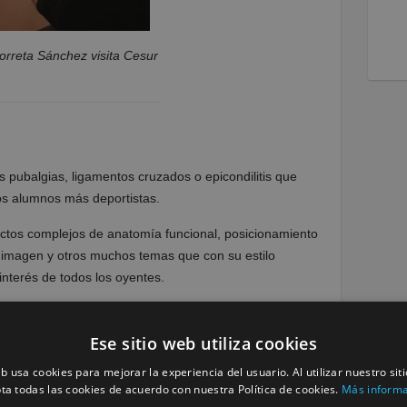
orreta Sánchez visita Cesur
pubalgias, ligamentos cruzados o epicondilitis que
os alumnos más deportistas.
ectos complejos de anatomía funcional, posicionamiento
de imagen y otros muchos temas que con su estilo
interés de todos los oyentes.
y responsable del trato con el paciente, aunando
odos los alumnos destacaron como ejemplo a seguir.
Ese sitio web utiliza cookies
rmemente la generosidad de Beatriz Gorreta Sánchez
eb usa cookies para mejorar la experiencia del usuario. Al utilizar nuestro sit
ta todas las cookies de acuerdo con nuestra Política de cookies.
Más inform
mientos y su inmejorable forma de transmitirlos.