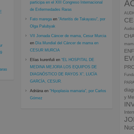
A
participa en el XIII Congreso Internacional
de Enfermedades Raras
E
AUDI
CE
Fato marega
en
“Arteritis de Takayasu”, por
Olga Palubyak
Audio
CH
VII Jornada Cáncer de mama, Cesur Murcia
en
Día Mundial del Cáncer de mama en
mam
ur
CESUR MURCIA
EN
19
EV
Elías kurenfuli
en
“EL HOSPITAL DE
PRO
MEDINA MEJORA LOS EQUIPOS DE
aras
DIAGNÓSTICO DE RAYOS X”, LUCÍA
Funda
GARCÍA, CESUR.
PARA
diag
Adriána
en
“Hipoplasia mamaria”, por Carlos
y Me
Gómez
IN
Inte
JO
Nuc