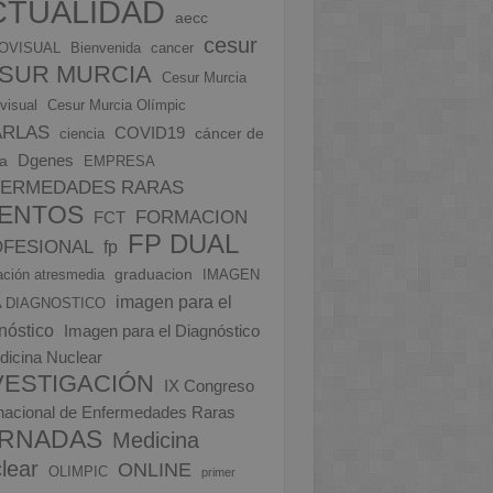
CTUALIDAD
aecc
cesur
OVISUAL
Bienvenida
cancer
SUR MURCIA
Cesur Murcia
visual
Cesur Murcia Olímpic
ARLAS
COVID19
cáncer de
ciencia
Dgenes
a
EMPRESA
FERMEDADES RARAS
ENTOS
FORMACION
FCT
FP DUAL
FESIONAL
fp
graduacion
ción atresmedia
IMAGEN
imagen para el
 DIAGNOSTICO
nóstico
Imagen para el Diagnóstico
dicina Nuclear
VESTIGACIÓN
IX Congreso
rnacional de Enfermedades Raras
RNADAS
Medicina
lear
ONLINE
OLIMPIC
primer