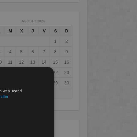
AGOSTO 2026
L
M
X
J
V
S
D
1
2
3
4
5
6
7
8
9
0
11
12
13
14
15
16
7
18
19
20
21
22
23
4
25
26
27
28
29
30
io web, usted
1
ación
ay