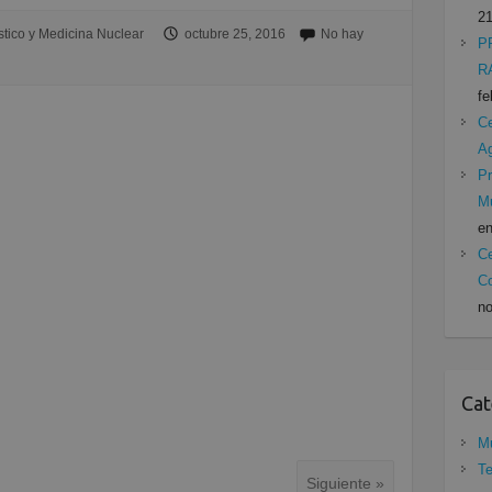
21
tico y Medicina Nuclear
octubre 25, 2016
No hay
P
R
fe
Ce
A
Pr
Mu
en
Ce
Co
no
Cat
Mu
Te
Siguiente »