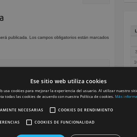
a
será publicada.
Los campos obligatorios están marcados
1
1
Ese sitio web utiliza cookies
2
eb usa cookies para mejorar la experiencia del usuario. Al utilizar nuestro sit
3
ta todas las cookies de acuerdo con nuestra Política de cookies.
Más inform
« M
TAMENTE NECESARIAS
COOKIES DE RENDIMIENTO
FERENCIAS
COOKIES DE FUNCIONALIDAD