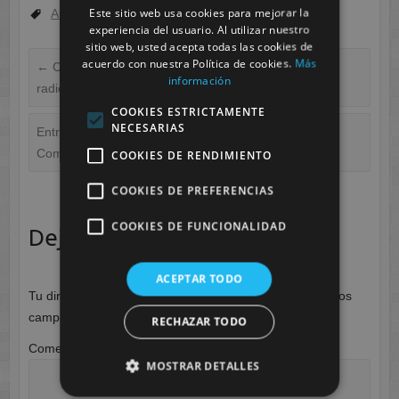
Este sitio web usa cookies para mejorar la
ACTUALIDAD
experiencia del usuario. Al utilizar nuestro
sitio web, usted acepta todas las cookies de
acuerdo con nuestra Política de cookies.
Más
←
Conferencia Iberoamericana sobre protección
información
radiológica
COOKIES ESTRICTAMENTE
NECESARIAS
Entrevista al director del Hospital de Molina en Radio
Compañía
→
COOKIES DE RENDIMIENTO
COOKIES DE PREFERENCIAS
COOKIES DE FUNCIONALIDAD
Deja una respuesta
ACEPTAR TODO
Tu dirección de correo electrónico no será publicada.
Los
campos obligatorios están marcados con
*
RECHAZAR TODO
Comentario
*
MOSTRAR DETALLES