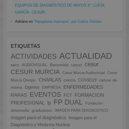
EQUIPOS DE DIAGNÓSTICO DE RAYOS X”, LUCÍA
GARCÍA, CESUR.
Adriána
en
“Hipoplasia mamaria”, por Carlos Gómez
ETIQUETAS
ACTUALIDAD
ACTIVIDADES
cesur
aecc
AUDIOVISUAL
Bienvenida
cancer
CESUR MURCIA
Cesur Murcia Audiovisual
Cesur
CHARLAS
COVID19
cáncer de
Murcia Olímpic
ciencia
ENFERMEDADES
Dgenes
mama
EMPRESA
EVENTOS
FORMACION
RARAS
FCT
FP DUAL
PROFESIONAL
fp
Fundación
graduacion
atresmedia
IMAGEN PARA DIAGNOSTICO
imagen para el diagnóstico
Imagen para el
Diagnóstico y Medicina Nuclear