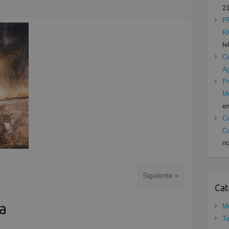
21
P
R
fe
Ce
A
Pr
Mu
en
Ce
Co
no
Siguiente »
Cat
a
Mu
Te