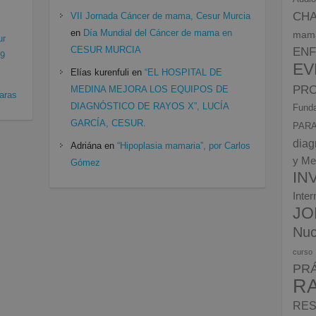
CH
VII Jornada Cáncer de mama, Cesur Murcia
en
Día Mundial del Cáncer de mama en
mam
ur
CESUR MURCIA
EN
19
EV
Elías kurenfuli
en
“EL HOSPITAL DE
PRO
MEDINA MEJORA LOS EQUIPOS DE
aras
DIAGNÓSTICO DE RAYOS X”, LUCÍA
Funda
GARCÍA, CESUR.
PARA
diag
Adriána
en
“Hipoplasia mamaria”, por Carlos
y Me
Gómez
IN
Inte
JO
Nuc
curso
PR
R
RES