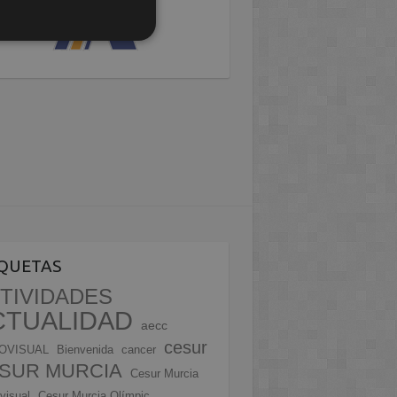
IQUETAS
TIVIDADES
CTUALIDAD
aecc
cesur
OVISUAL
Bienvenida
cancer
SUR MURCIA
Cesur Murcia
visual
Cesur Murcia Olímpic