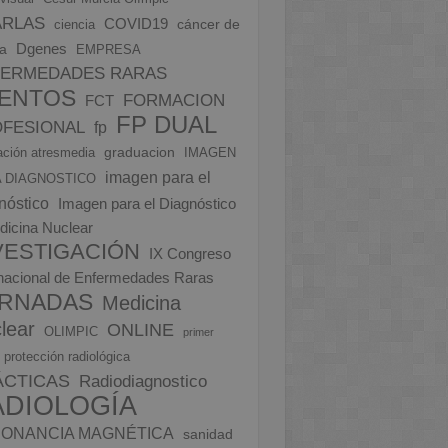
ARLAS
COVID19
cáncer de
ciencia
Dgenes
a
EMPRESA
FERMEDADES RARAS
ENTOS
FORMACION
FCT
FP DUAL
FESIONAL
fp
graduacion
ción atresmedia
IMAGEN
imagen para el
 DIAGNOSTICO
nóstico
Imagen para el Diagnóstico
dicina Nuclear
VESTIGACIÓN
IX Congreso
rnacional de Enfermedades Raras
RNADAS
Medicina
lear
ONLINE
OLIMPIC
primer
protección radiológica
ÁCTICAS
Radiodiagnostico
ADIOLOGÍA
ONANCIA MAGNÉTICA
sanidad