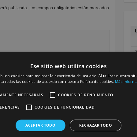
será publicada.
Los campos obligatorios están marcados
1
Ese sitio web utiliza cookies
1
eb usa cookies para mejorar la experiencia del usuario. Al utilizar nuestro sit
ta todas las cookies de acuerdo con nuestra Política de cookies.
Más inform
2
3
TAMENTE NECESARIAS
COOKIES DE RENDIMIENTO
« M
FERENCIAS
COOKIES DE FUNCIONALIDAD
ACEPTAR TODO
RECHAZAR TODO