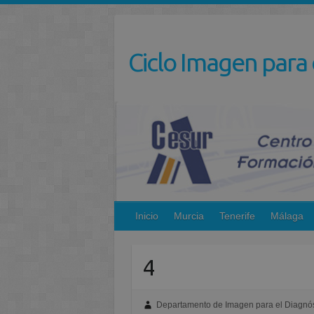
Saltar
al
contenido
Ciclo Imagen para 
Inicio
Murcia
Tenerife
Málaga
4
Departamento de Imagen para el Diagnós