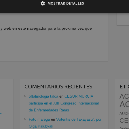
MOSTRAR DETALLES
 y web en este navegador para la próxima vez que
COMENTARIOS RECIENTES
ET
AC
oftalmologia talca
en
CESUR MURCIA
A
participa en el XIII Congreso Internacional
de Enfermedades Raras
E
AUDI
CE
Fato marega
en
“Arteritis de Takayasu”, por
Olga Palubyak
Audio