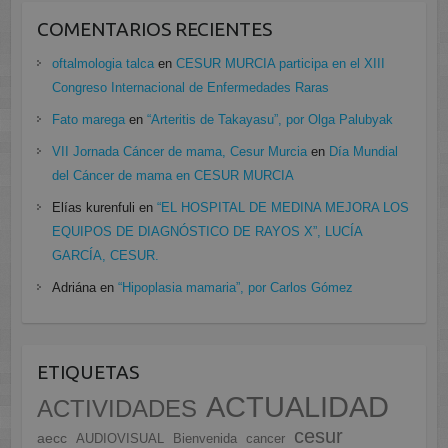
COMENTARIOS RECIENTES
oftalmologia talca
en
CESUR MURCIA participa en el XIII
Congreso Internacional de Enfermedades Raras
Fato marega
en
“Arteritis de Takayasu”, por Olga Palubyak
VII Jornada Cáncer de mama, Cesur Murcia
en
Día Mundial
del Cáncer de mama en CESUR MURCIA
Elías kurenfuli
en
“EL HOSPITAL DE MEDINA MEJORA LOS
EQUIPOS DE DIAGNÓSTICO DE RAYOS X”, LUCÍA
GARCÍA, CESUR.
Adriána
en
“Hipoplasia mamaria”, por Carlos Gómez
ETIQUETAS
ACTUALIDAD
ACTIVIDADES
cesur
aecc
AUDIOVISUAL
Bienvenida
cancer