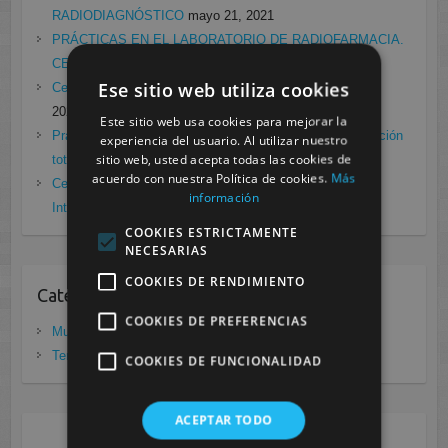
RADIODIAGNÓSTICO
mayo 21, 2021
PRÁCTICAS EN EL LABORATORIO DE RADIOFARMACIA.
CESUR MURCIA
febrero 4, 2021
Ese sitio web utiliza cookies
Cesur Murcia en directo con Pedro G. Aguado.
enero 28,
2021
Este sitio web usa cookies para mejorar la
Prácticas de Radiología Simple en Cesur Murcia. Protección
experiencia del usuario. Al utilizar nuestro
sitio web, usted acepta todas las cookies de
total frente a Covid19
enero 26, 2021
acuerdo con nuestra Política de cookies.
Más
Cesur Murcia: Premio Especial FP, XIII Congreso
información
Internacional Enfermedades raras
noviembre 26, 2020
COOKIES ESTRICTAMENTE
NECESARIAS
COOKIES DE RENDIMIENTO
Categorias
COOKIES DE PREFERENCIAS
Murcia
(281)
Tenerife
(20)
COOKIES DE FUNCIONALIDAD
ACEPTAR TODO
AGOSTO 2026