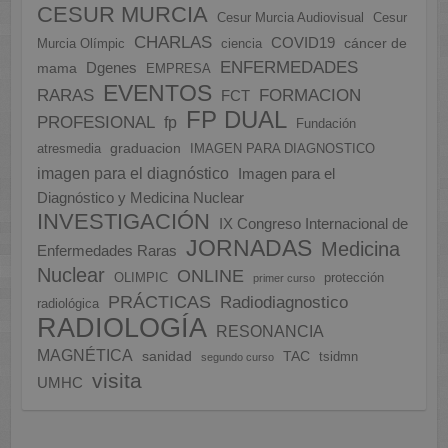
CESUR MURCIA
Cesur Murcia Audiovisual
Cesur
CHARLAS
COVID19
cáncer de
Murcia Olímpic
ciencia
ENFERMEDADES
Dgenes
mama
EMPRESA
EVENTOS
FORMACION
RARAS
FCT
FP DUAL
PROFESIONAL
fp
Fundación
graduacion
atresmedia
IMAGEN PARA DIAGNOSTICO
imagen para el diagnóstico
Imagen para el
Diagnóstico y Medicina Nuclear
INVESTIGACIÓN
IX Congreso Internacional de
JORNADAS
Medicina
Enfermedades Raras
Nuclear
ONLINE
OLIMPIC
protección
primer curso
PRÁCTICAS
Radiodiagnostico
radiológica
RADIOLOGÍA
RESONANCIA
MAGNÉTICA
sanidad
TAC
tsidmn
segundo curso
visita
UMHC