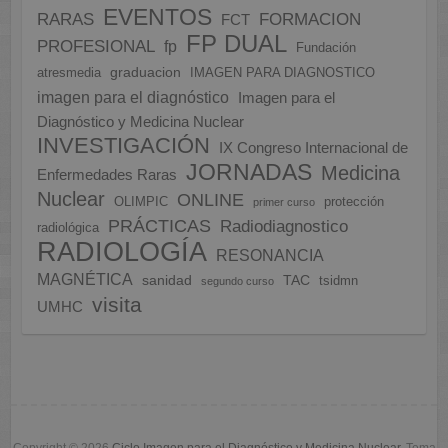
EVENTOS
FORMACION
RARAS
FCT
FP DUAL
PROFESIONAL
fp
Fundación
graduacion
atresmedia
IMAGEN PARA DIAGNOSTICO
imagen para el diagnóstico
Imagen para el
Diagnóstico y Medicina Nuclear
INVESTIGACIÓN
IX Congreso Internacional de
JORNADAS
Medicina
Enfermedades Raras
Nuclear
ONLINE
OLIMPIC
protección
primer curso
PRÁCTICAS
Radiodiagnostico
radiológica
RADIOLOGÍA
RESONANCIA
MAGNÉTICA
sanidad
TAC
tsidmn
segundo curso
visita
UMHC