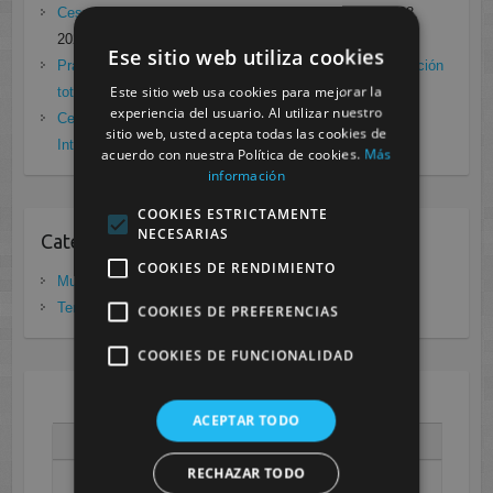
Cesur Murcia en directo con Pedro G. Aguado.
enero 28,
2021
Ese sitio web utiliza cookies
Prácticas de Radiología Simple en Cesur Murcia. Protección
Este sitio web usa cookies para mejorar la
total frente a Covid19
enero 26, 2021
experiencia del usuario. Al utilizar nuestro
Cesur Murcia: Premio Especial FP, XIII Congreso
sitio web, usted acepta todas las cookies de
Internacional Enfermedades raras
noviembre 26, 2020
acuerdo con nuestra Política de cookies.
Más
información
COOKIES ESTRICTAMENTE
NECESARIAS
Categorias
COOKIES DE RENDIMIENTO
Murcia
(281)
Tenerife
(20)
COOKIES DE PREFERENCIAS
COOKIES DE FUNCIONALIDAD
AGOSTO 2026
ACEPTAR TODO
L
M
X
J
V
S
D
RECHAZAR TODO
1
2