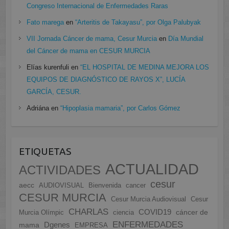
Congreso Internacional de Enfermedades Raras
Fato marega
en
“Arteritis de Takayasu”, por Olga Palubyak
VII Jornada Cáncer de mama, Cesur Murcia
en
Día Mundial
del Cáncer de mama en CESUR MURCIA
Elías kurenfuli
en
“EL HOSPITAL DE MEDINA MEJORA LOS
EQUIPOS DE DIAGNÓSTICO DE RAYOS X”, LUCÍA
GARCÍA, CESUR.
Adriána
en
“Hipoplasia mamaria”, por Carlos Gómez
ETIQUETAS
ACTUALIDAD
ACTIVIDADES
cesur
aecc
AUDIOVISUAL
Bienvenida
cancer
CESUR MURCIA
Cesur Murcia Audiovisual
Cesur
CHARLAS
COVID19
cáncer de
Murcia Olímpic
ciencia
ENFERMEDADES
Dgenes
mama
EMPRESA