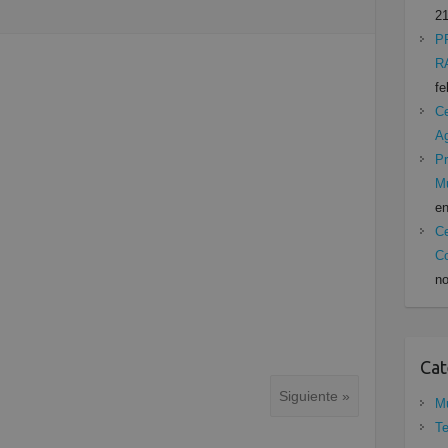
21
P
R
fe
Ce
A
Pr
Mu
en
Ce
Co
no
Cat
Siguiente »
Mu
Te