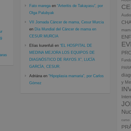
CE
Fato marega
en
“Arteritis de Takayasu”, por
Olga Palubyak
Audio
CH
VII Jornada Cáncer de mama, Cesur Murcia
en
Día Mundial del Cáncer de mama en
mam
ur
CESUR MURCIA
EN
19
EV
Elías kurenfuli
en
“EL HOSPITAL DE
PRO
MEDINA MEJORA LOS EQUIPOS DE
aras
DIAGNÓSTICO DE RAYOS X”, LUCÍA
Funda
GARCÍA, CESUR.
PARA
diag
Adriána
en
“Hipoplasia mamaria”, por Carlos
y Me
Gómez
IN
Inte
JO
Nuc
curso
PR