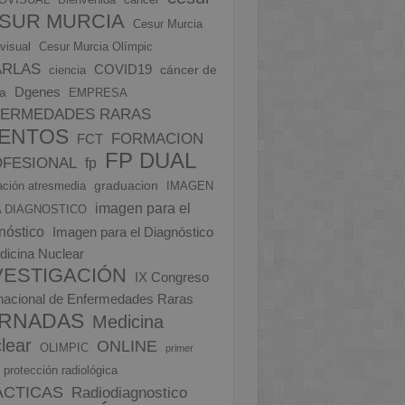
SUR MURCIA
Cesur Murcia
visual
Cesur Murcia Olímpic
ARLAS
COVID19
cáncer de
ciencia
Dgenes
a
EMPRESA
FERMEDADES RARAS
ENTOS
FORMACION
FCT
FP DUAL
FESIONAL
fp
graduacion
ción atresmedia
IMAGEN
imagen para el
 DIAGNOSTICO
nóstico
Imagen para el Diagnóstico
dicina Nuclear
VESTIGACIÓN
IX Congreso
rnacional de Enfermedades Raras
RNADAS
Medicina
lear
ONLINE
OLIMPIC
primer
protección radiológica
ÁCTICAS
Radiodiagnostico