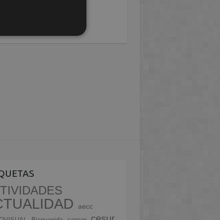
IQUETAS
TIVIDADES
CTUALIDAD
aecc
cesur
OVISUAL
Bienvenida
cancer