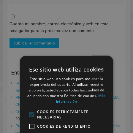
Guarda mi nombre, correo electrónico y web en este
navegador para la próxima vez que comente.
Ese sitio web utiliza cookies
Entradas recientes
Este sitio web usa cookies para mejorar la
VII ENCUENTRO DE EMPRESA FCT/DUAL:
experiencia del usuario. Al utilizar nuestro
sitio web, usted acepta todas las cookies de
RADIODIAGNÓSTICO
mayo 21, 2021
acuerdo con nuestra Política de cookies.
Más
PRÁCTICAS EN EL LABORATORIO DE RADIOFARMACIA.
información
CESUR MURCIA
febrero 4, 2021
COOKIES ESTRICTAMENTE
Cesur Murcia en directo con Pedro G. Aguado.
enero 28,
NECESARIAS
2021
COOKIES DE RENDIMIENTO
Prácticas de Radiología Simple en Cesur Murcia. Protección