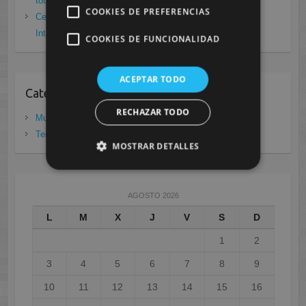
total frente a Covid19
enero 26, 2021
COOKIES DE PREFERENCIAS
Cesur Murcia: Premio Especial FP, XIII Congreso
Internacional Enfermedades raras
noviembre 26, 2020
COOKIES DE FUNCIONALIDAD
ACEPTAR TODO
Categorias
RECHAZAR TODO
Murcia
(281)
Tenerife
(20)
MOSTRAR DETALLES
AGOSTO 2026
L
M
X
J
V
S
D
1
2
3
4
5
6
7
8
9
10
11
12
13
14
15
16