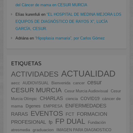
del Cáncer de mama en CESUR MURCIA
Elías kurenfuli
en
“EL HOSPITAL DE MEDINA MEJORA LOS
EQUIPOS DE DIAGNÓSTICO DE RAYOS X”, LUCÍA
GARCÍA, CESUR.
Adriána
en
“Hipoplasia mamaria”, por Carlos Gómez
ETIQUETAS
ACTUALIDAD
ACTIVIDADES
cesur
aecc
AUDIOVISUAL
Bienvenida
cancer
CESUR MURCIA
Cesur Murcia Audiovisual
Cesur
CHARLAS
COVID19
cáncer de
Murcia Olímpic
ciencia
ENFERMEDADES
Dgenes
mama
EMPRESA
EVENTOS
FORMACION
RARAS
FCT
FP DUAL
PROFESIONAL
fp
Fundación
graduacion
atresmedia
IMAGEN PARA DIAGNOSTICO