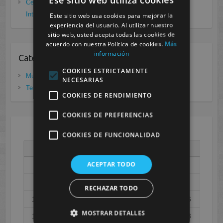
Cesur Murcia: Premio Especial FP, XIII Congreso
Internacional Enfermedades raras
noviembre 26, 2020
Este sitio web usa cookies para mejorar la
experiencia del usuario. Al utilizar nuestro
sitio web, usted acepta todas las cookies de
acuerdo con nuestra Política de cookies.
Más
información
Categorias
COOKIES ESTRICTAMENTE
Murcia
(281)
NECESARIAS
Tenerife
(20)
COOKIES DE RENDIMIENTO
COOKIES DE PREFERENCIAS
AGOSTO 2026
COOKIES DE FUNCIONALIDAD
L
M
X
J
V
S
D
ACEPTAR TODO
1
2
3
4
5
6
7
8
9
RECHAZAR TODO
10
11
12
13
14
15
16
MOSTRAR DETALLES
17
18
19
20
21
22
23