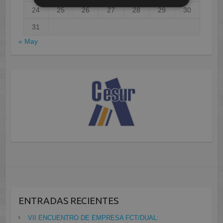
24
25
26
27
28
29
30
31
« May
ENTRADAS RECIENTES
VII ENCUENTRO DE EMPRESA FCT/DUAL: