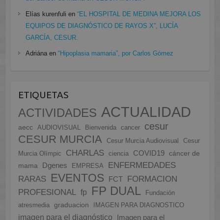
Elías kurenfuli
en
“EL HOSPITAL DE MEDINA MEJORA LOS
EQUIPOS DE DIAGNÓSTICO DE RAYOS X”, LUCÍA
GARCÍA, CESUR.
Adriána
en
“Hipoplasia mamaria”, por Carlos Gómez
ETIQUETAS
ACTUALIDAD
ACTIVIDADES
cesur
aecc
AUDIOVISUAL
Bienvenida
cancer
CESUR MURCIA
Cesur Murcia Audiovisual
Cesur
CHARLAS
COVID19
cáncer de
Murcia Olímpic
ciencia
ENFERMEDADES
Dgenes
mama
EMPRESA
EVENTOS
FORMACION
RARAS
FCT
FP DUAL
PROFESIONAL
fp
Fundación
graduacion
atresmedia
IMAGEN PARA DIAGNOSTICO
imagen para el diagnóstico
Imagen para el