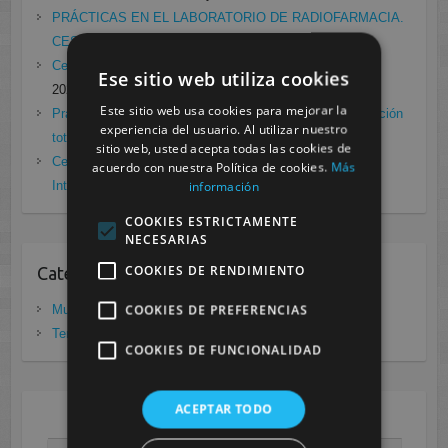
PRÁCTICAS EN EL LABORATORIO DE RADIOFARMACIA.
CESUR MURCIA
febrero 4, 2021
Cesur Murcia en directo con Pedro G. Aguado.
enero 28,
Ese sitio web utiliza cookies
2021
Este sitio web usa cookies para mejorar la
Prácticas de Radiología Simple en Cesur Murcia. Protección
experiencia del usuario. Al utilizar nuestro
total frente a Covid19
enero 26, 2021
sitio web, usted acepta todas las cookies de
Cesur Murcia: Premio Especial FP, XIII Congreso
acuerdo con nuestra Política de cookies.
Más
información
Internacional Enfermedades raras
noviembre 26, 2020
COOKIES ESTRICTAMENTE
NECESARIAS
COOKIES DE RENDIMIENTO
Categorias
COOKIES DE PREFERENCIAS
Murcia
(281)
Tenerife
(20)
COOKIES DE FUNCIONALIDAD
ACEPTAR TODO
AGOSTO 2026