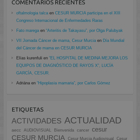
COMENTARIOS RECIENTES
oftalmologia talca
en
CESUR MURCIA participa en el XIII
Congreso Internacional de Enfermedades Raras
Fato marega
en
“Arteritis de Takayasu”, por Olga Palubyak
VII Jornada Cáncer de mama, Cesur Murcia
en
Día Mundial
del Cáncer de mama en CESUR MURCIA
Elías kurenfuli
en
“EL HOSPITAL DE MEDINA MEJORA LOS
EQUIPOS DE DIAGNÓSTICO DE RAYOS X”, LUCÍA
GARCÍA, CESUR.
Adriána
en
“Hipoplasia mamaria”, por Carlos Gómez
ETIQUETAS
ACTUALIDAD
ACTIVIDADES
cesur
aecc
AUDIOVISUAL
Bienvenida
cancer
CESUR MURCIA
Cesur Murcia Audiovisual
Cesur