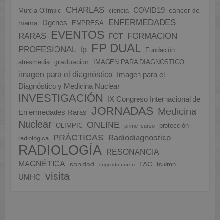
CHARLAS
COVID19
cáncer de
Murcia Olímpic
ciencia
ENFERMEDADES
Dgenes
mama
EMPRESA
EVENTOS
FORMACION
RARAS
FCT
FP DUAL
PROFESIONAL
fp
Fundación
graduacion
atresmedia
IMAGEN PARA DIAGNOSTICO
imagen para el diagnóstico
Imagen para el
Diagnóstico y Medicina Nuclear
INVESTIGACIÓN
IX Congreso Internacional de
JORNADAS
Medicina
Enfermedades Raras
Nuclear
ONLINE
OLIMPIC
protección
primer curso
PRÁCTICAS
Radiodiagnostico
radiológica
RADIOLOGÍA
RESONANCIA
MAGNÉTICA
sanidad
TAC
tsidmn
segundo curso
visita
UMHC