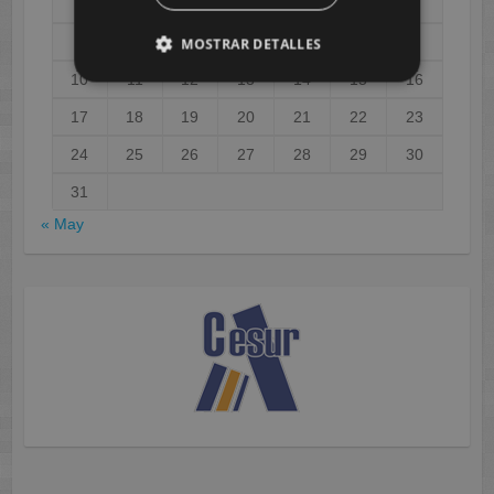
1
2
3
4
5
6
7
8
9
MOSTRAR DETALLES
10
11
12
13
14
15
16
17
18
19
20
21
22
23
24
25
26
27
28
29
30
31
« May