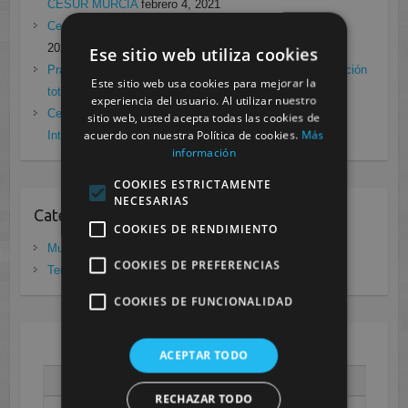
CESUR MURCIA
febrero 4, 2021
Cesur Murcia en directo con Pedro G. Aguado.
enero 28,
2021
Ese sitio web utiliza cookies
Prácticas de Radiología Simple en Cesur Murcia. Protección
Este sitio web usa cookies para mejorar la
total frente a Covid19
enero 26, 2021
experiencia del usuario. Al utilizar nuestro
Cesur Murcia: Premio Especial FP, XIII Congreso
sitio web, usted acepta todas las cookies de
acuerdo con nuestra Política de cookies.
Más
Internacional Enfermedades raras
noviembre 26, 2020
información
COOKIES ESTRICTAMENTE
NECESARIAS
Categorias
COOKIES DE RENDIMIENTO
Murcia
(281)
COOKIES DE PREFERENCIAS
Tenerife
(20)
COOKIES DE FUNCIONALIDAD
AGOSTO 2026
ACEPTAR TODO
L
M
X
J
V
S
D
RECHAZAR TODO