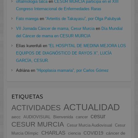
oftalmologia talca
en
CESUR MURCIA participa en el XIII
Congreso Internacional de Enfermedades Raras
Fato marega
en
“Arteritis de Takayasu”, por Olga Palubyak
VII Jornada Cáncer de mama, Cesur Murcia
en
Día Mundial
del Cáncer de mama en CESUR MURCIA
Elías kurenfuli
en
“EL HOSPITAL DE MEDINA MEJORA LOS
EQUIPOS DE DIAGNÓSTICO DE RAYOS X”, LUCÍA
GARCÍA, CESUR.
Adriána
en
“Hipoplasia mamaria”, por Carlos Gómez
ETIQUETAS
ACTUALIDAD
ACTIVIDADES
cesur
aecc
AUDIOVISUAL
Bienvenida
cancer
CESUR MURCIA
Cesur Murcia Audiovisual
Cesur
CHARLAS
COVID19
cáncer de
Murcia Olímpic
ciencia