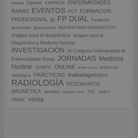
ENFERMEDADES
Dgenes
mama
EMPRESA
EVENTOS
FORMACION
RARAS
FCT
FP DUAL
PROFESIONAL
fp
Fundación
graduacion
atresmedia
IMAGEN PARA DIAGNOSTICO
imagen para el diagnóstico
Imagen para el
Diagnóstico y Medicina Nuclear
INVESTIGACIÓN
IX Congreso Internacional de
JORNADAS
Medicina
Enfermedades Raras
Nuclear
ONLINE
OLIMPIC
protección
primer curso
PRÁCTICAS
Radiodiagnostico
radiológica
RADIOLOGÍA
RESONANCIA
MAGNÉTICA
sanidad
TAC
tsidmn
segundo curso
visita
UMHC