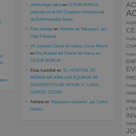
AC
oftalmologia talca
en
CESUR MURCIA
A
participa en el XIII Congreso Internacional
de Enfermedades Raras
E
AUDI
CE
Fato marega
en
“Arteritis de Takayasu”, por
Olga Palubyak
Audio
CH
VII Jornada Cáncer de mama, Cesur Murcia
en
Día Mundial del Cáncer de mama en
mam
ur
CESUR MURCIA
EN
19
EV
Elías kurenfuli
en
“EL HOSPITAL DE
PRO
MEDINA MEJORA LOS EQUIPOS DE
aras
DIAGNÓSTICO DE RAYOS X”, LUCÍA
Funda
GARCÍA, CESUR.
PARA
diag
Adriána
en
“Hipoplasia mamaria”, por Carlos
y Me
Gómez
IN
Inte
JO