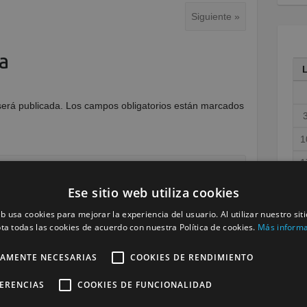
Siguiente »
a
será publicada.
Los campos obligatorios están marcados
1
1
2
Ese sitio web utiliza cookies
3
eb usa cookies para mejorar la experiencia del usuario. Al utilizar nuestro sit
ta todas las cookies de acuerdo con nuestra Política de cookies.
Más inform
« M
TAMENTE NECESARIAS
COOKIES DE RENDIMIENTO
FERENCIAS
COOKIES DE FUNCIONALIDAD