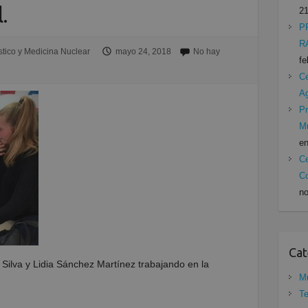
.
21
P
R
tico y Medicina Nuclear
mayo 24, 2018
No hay
fe
Ce
A
Pr
Mu
en
Ce
Co
no
Cat
Silva y Lidia Sánchez Martínez trabajando en la
Mu
Te