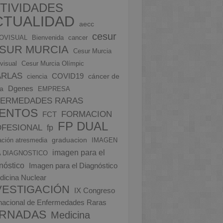
TIVIDADES
CTUALIDAD
aecc
cesur
OVISUAL
Bienvenida
cancer
SUR MURCIA
Cesur Murcia
visual
Cesur Murcia Olímpic
ARLAS
COVID19
cáncer de
ciencia
Dgenes
a
EMPRESA
FERMEDADES RARAS
ENTOS
FORMACION
FCT
FP DUAL
FESIONAL
fp
graduacion
ción atresmedia
IMAGEN
imagen para el
 DIAGNOSTICO
nóstico
Imagen para el Diagnóstico
dicina Nuclear
VESTIGACIÓN
IX Congreso
rnacional de Enfermedades Raras
RNADAS
Medicina