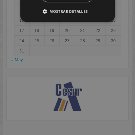
3
4
5
6
7
8
9
MOSTRAR DETALLES
10
11
12
13
14
15
16
17
18
19
20
21
22
23
24
25
26
27
28
29
30
31
« May