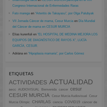
Congreso Internacional de Enfermedades Raras
Fato marega
en
“Arteritis de Takayasu”, por Olga Palubyak
VII Jornada Cáncer de mama, Cesur Murcia
en
Día Mundial
del Cáncer de mama en CESUR MURCIA
Elías kurenfuli
en
“EL HOSPITAL DE MEDINA MEJORA LOS
EQUIPOS DE DIAGNÓSTICO DE RAYOS X”, LUCÍA
GARCÍA, CESUR.
Adriána
en
“Hipoplasia mamaria”, por Carlos Gómez
ETIQUETAS
ACTUALIDAD
ACTIVIDADES
cesur
aecc
AUDIOVISUAL
Bienvenida
cancer
CESUR MURCIA
Cesur Murcia Audiovisual
Cesur
CHARLAS
COVID19
cáncer de
Murcia Olímpic
ciencia