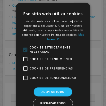
Cesur Murcia en directo con Pedro G. Aguado.
enero 28,
2021
Ese sitio web utiliza cookies
Prácticas de Radiología Simple en Cesur Murcia. Protección
Este sitio web usa cookies para mejorar la
total frente a Covid19
enero 26, 2021
experiencia del usuario. Al utilizar nuestro
Cesur Murcia: Premio Especial FP, XIII Congreso
sitio web, usted acepta todas las cookies de
Internacional Enfermedades raras
noviembre 26, 2020
acuerdo con nuestra Política de cookies.
Más
información
COOKIES ESTRICTAMENTE
NECESARIAS
Categorias
COOKIES DE RENDIMIENTO
Murcia
(281)
COOKIES DE PREFERENCIAS
Tenerife
(20)
COOKIES DE FUNCIONALIDAD
AGOSTO 2026
ACEPTAR TODO
L
M
X
J
V
S
D
RECHAZAR TODO
1
2