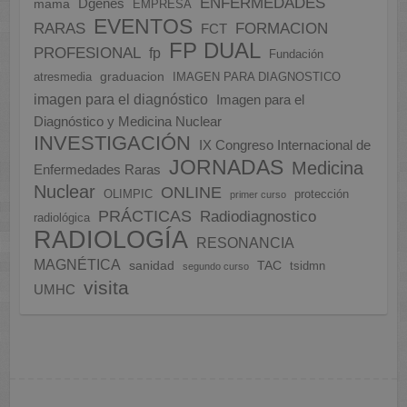
ENFERMEDADES
Dgenes
mama
EMPRESA
EVENTOS
FORMACION
RARAS
FCT
FP DUAL
PROFESIONAL
fp
Fundación
graduacion
atresmedia
IMAGEN PARA DIAGNOSTICO
imagen para el diagnóstico
Imagen para el
Diagnóstico y Medicina Nuclear
INVESTIGACIÓN
IX Congreso Internacional de
JORNADAS
Medicina
Enfermedades Raras
Nuclear
ONLINE
OLIMPIC
protección
primer curso
PRÁCTICAS
Radiodiagnostico
radiológica
RADIOLOGÍA
RESONANCIA
MAGNÉTICA
sanidad
TAC
tsidmn
segundo curso
visita
UMHC