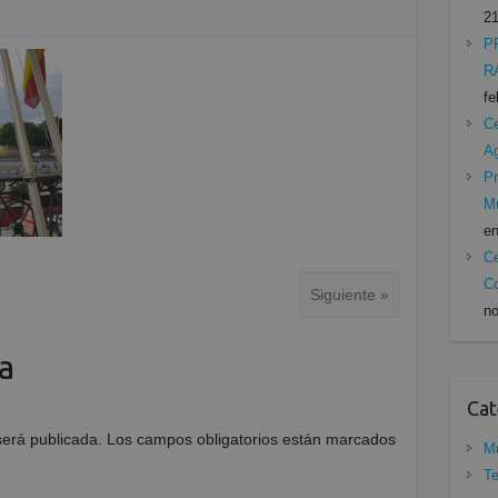
21
P
R
fe
Ce
A
Pr
Mu
en
Ce
Co
Siguiente »
no
a
Cat
será publicada.
Los campos obligatorios están marcados
Mu
Te