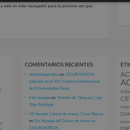
 y web en este navegador para la próxima vez que
COMENTARIOS RECIENTES
ET
AC
oftalmologia talca
en
CESUR MURCIA
A
participa en el XIII Congreso Internacional
de Enfermedades Raras
E
AUDI
CE
Fato marega
en
“Arteritis de Takayasu”, por
Olga Palubyak
Audio
CH
VII Jornada Cáncer de mama, Cesur Murcia
en
Día Mundial del Cáncer de mama en
mam
ur
CESUR MURCIA
EN