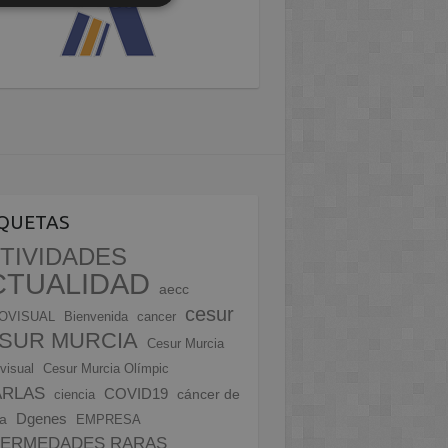
IQUETAS
TIVIDADES
CTUALIDAD
aecc
cesur
OVISUAL
Bienvenida
cancer
SUR MURCIA
Cesur Murcia
visual
Cesur Murcia Olímpic
ARLAS
COVID19
cáncer de
ciencia
Dgenes
a
EMPRESA
FERMEDADES RARAS