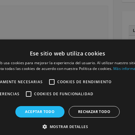
Ese sitio web utiliza cookies
1
eb usa cookies para mejorar la experiencia del usuario. Al utilizar nuestro sit
ta todas las cookies de acuerdo con nuestra Política de cookies.
Más inform
1
TAMENTE NECESARIAS
COOKIES DE RENDIMIENTO
2
3
FERENCIAS
COOKIES DE FUNCIONALIDAD
« M
ACEPTAR TODO
RECHAZAR TODO
MOSTRAR DETALLES