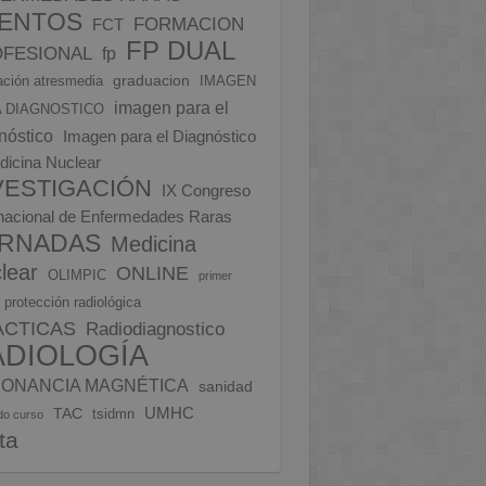
ENTOS
FORMACION
FCT
FP DUAL
FESIONAL
fp
graduacion
ción atresmedia
IMAGEN
imagen para el
 DIAGNOSTICO
nóstico
Imagen para el Diagnóstico
dicina Nuclear
VESTIGACIÓN
IX Congreso
rnacional de Enfermedades Raras
RNADAS
Medicina
lear
ONLINE
OLIMPIC
primer
protección radiológica
ÁCTICAS
Radiodiagnostico
ADIOLOGÍA
ONANCIA MAGNÉTICA
sanidad
UMHC
TAC
tsidmn
do curso
ita