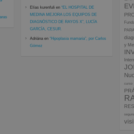
19
EV
Elías kurenfuli
en
“EL HOSPITAL DE
PRO
MEDINA MEJORA LOS EQUIPOS DE
aras
DIAGNÓSTICO DE RAYOS X”, LUCÍA
Funda
GARCÍA, CESUR.
PARA
diag
Adriána
en
“Hipoplasia mamaria”, por Carlos
y Me
Gómez
IN
Inte
JO
Nuc
curso
PR
R
RES
segun
vis