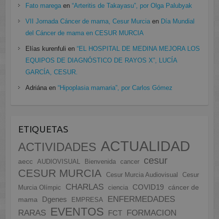
Fato marega
en
“Arteritis de Takayasu”, por Olga Palubyak
VII Jornada Cáncer de mama, Cesur Murcia
en
Día Mundial
del Cáncer de mama en CESUR MURCIA
Elías kurenfuli
en
“EL HOSPITAL DE MEDINA MEJORA LOS
EQUIPOS DE DIAGNÓSTICO DE RAYOS X”, LUCÍA
GARCÍA, CESUR.
Adriána
en
“Hipoplasia mamaria”, por Carlos Gómez
ETIQUETAS
ACTUALIDAD
ACTIVIDADES
cesur
aecc
AUDIOVISUAL
Bienvenida
cancer
CESUR MURCIA
Cesur Murcia Audiovisual
Cesur
CHARLAS
COVID19
cáncer de
Murcia Olímpic
ciencia
ENFERMEDADES
Dgenes
mama
EMPRESA
EVENTOS
FORMACION
RARAS
FCT