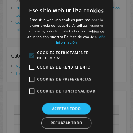
2021
Prácticas de Radiología Simple en Cesur Murcia. Protección
Ese sitio web utiliza cookies
total frente a Covid19
enero 26, 2021
Este sitio web usa cookies para mejorar la
Cesur Murcia: Premio Especial FP, XIII Congreso
experiencia del usuario. Al utilizar nuestro
Internacional Enfermedades raras
noviembre 26, 2020
sitio web, usted acepta todas las cookies de
acuerdo con nuestra Política de cookies.
Más
información
COOKIES ESTRICTAMENTE
Categorias
NECESARIAS
Murcia
(281)
COOKIES DE RENDIMIENTO
Tenerife
(20)
COOKIES DE PREFERENCIAS
COOKIES DE FUNCIONALIDAD
AGOSTO 2026
ACEPTAR TODO
L
M
X
J
V
S
D
1
2
RECHAZAR TODO
3
4
5
6
7
8
9