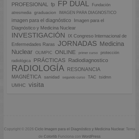
FP DUAL
PROFESIONAL
fp
Fundación
graduacion
atresmedia
IMAGEN PARA DIAGNOSTICO
imagen para el diagnóstico
Imagen para el
Diagnóstico y Medicina Nuclear
INVESTIGACIÓN
IX Congreso Internacional de
JORNADAS
Medicina
Enfermedades Raras
Nuclear
ONLINE
OLIMPIC
protección
primer curso
PRÁCTICAS
Radiodiagnostico
radiológica
RADIOLOGÍA
RESONANCIA
MAGNÉTICA
sanidad
TAC
tsidmn
segundo curso
visita
UMHC
Copyright © 2026
Ciclo Imagen para el Diagnóstico y Medicina Nuclear
. Tema
de
Colorlib
Funciona con
WordPress