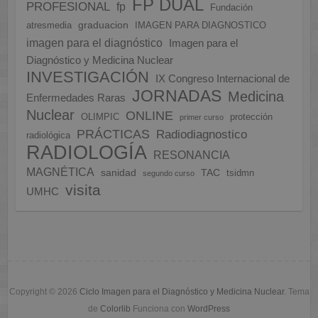
FP DUAL
PROFESIONAL
fp
Fundación
graduacion
atresmedia
IMAGEN PARA DIAGNOSTICO
imagen para el diagnóstico
Imagen para el
Diagnóstico y Medicina Nuclear
INVESTIGACIÓN
IX Congreso Internacional de
JORNADAS
Medicina
Enfermedades Raras
Nuclear
ONLINE
OLIMPIC
protección
primer curso
PRÁCTICAS
Radiodiagnostico
radiológica
RADIOLOGÍA
RESONANCIA
MAGNÉTICA
sanidad
TAC
tsidmn
segundo curso
visita
UMHC
Copyright © 2026
Ciclo Imagen para el Diagnóstico y Medicina Nuclear
. Tema
de
Colorlib
Funciona con
WordPress