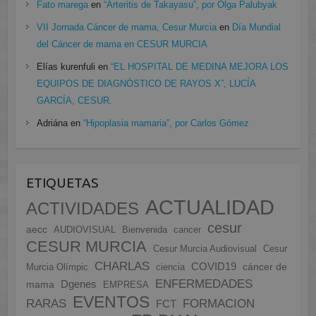
Fato marega
en
“Arteritis de Takayasu”, por Olga Palubyak
VII Jornada Cáncer de mama, Cesur Murcia
en
Día Mundial
del Cáncer de mama en CESUR MURCIA
Elías kurenfuli
en
“EL HOSPITAL DE MEDINA MEJORA LOS
EQUIPOS DE DIAGNÓSTICO DE RAYOS X”, LUCÍA
GARCÍA, CESUR.
Adriána
en
“Hipoplasia mamaria”, por Carlos Gómez
ETIQUETAS
ACTUALIDAD
ACTIVIDADES
cesur
aecc
AUDIOVISUAL
Bienvenida
cancer
CESUR MURCIA
Cesur Murcia Audiovisual
Cesur
CHARLAS
COVID19
cáncer de
Murcia Olímpic
ciencia
ENFERMEDADES
Dgenes
mama
EMPRESA
EVENTOS
FORMACION
RARAS
FCT