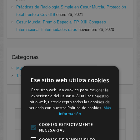
Prácticas de Radiología Simple en Cesur Murcia. Protección
total frente a Covid19
enero 26, 2021
Cesur Murcia: Premio Especial FP, XIII Congreso
Internacional Enfermedades raras
noviembre 26, 2020
Categorias
Murcia
(281)
Tenerife
(20)
Ese sitio web utiliza cookies
Este sitio web usa cookies para mejorar la
experiencia del usuario. Al utilizar nuestro
sitio web, usted acepta todas las cookies de
AGOSTO 2026
acuerdo con nuestra Política de cookies.
Más
información
L
M
X
J
V
S
D
1
2
COOKIES ESTRICTAMENTE
NECESARIAS
3
4
5
6
7
8
9