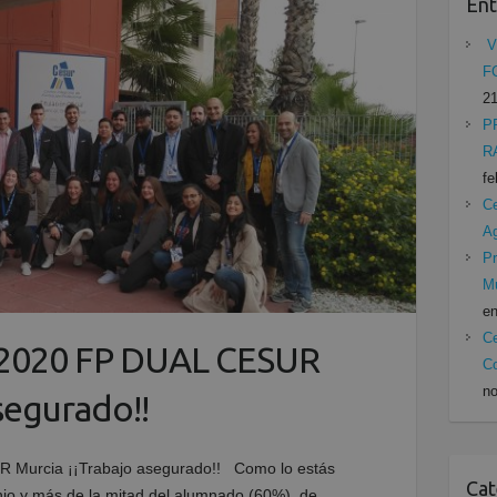
Ent
V
F
21
P
R
fe
Ce
A
Pr
Mu
en
Ce
2020 FP DUAL CESUR
Co
no
segurado!!
 Murcia ¡¡Trabajo asegurado!! Como lo estás
Cat
unio y más de la mitad del alumnado (60%), de