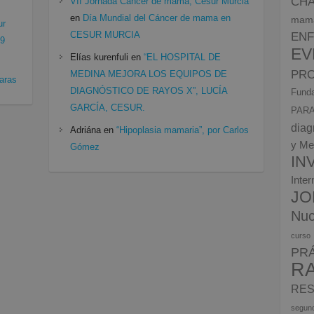
CH
VII Jornada Cáncer de mama, Cesur Murcia
en
Día Mundial del Cáncer de mama en
mam
ur
CESUR MURCIA
EN
19
EV
Elías kurenfuli
en
“EL HOSPITAL DE
PRO
MEDINA MEJORA LOS EQUIPOS DE
aras
DIAGNÓSTICO DE RAYOS X”, LUCÍA
Funda
GARCÍA, CESUR.
PARA
diag
Adriána
en
“Hipoplasia mamaria”, por Carlos
y Me
Gómez
IN
Inte
JO
Nuc
curso
PR
R
RES
segun