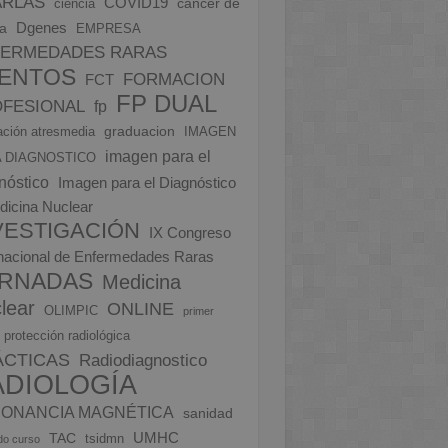
ARLAS
COVID19
cáncer de
ciencia
Dgenes
a
EMPRESA
FERMEDADES RARAS
ENTOS
FORMACION
FCT
FP DUAL
FESIONAL
fp
graduacion
ción atresmedia
IMAGEN
imagen para el
 DIAGNOSTICO
nóstico
Imagen para el Diagnóstico
dicina Nuclear
VESTIGACIÓN
IX Congreso
rnacional de Enfermedades Raras
RNADAS
Medicina
lear
ONLINE
OLIMPIC
primer
protección radiológica
ÁCTICAS
Radiodiagnostico
ADIOLOGÍA
ONANCIA MAGNÉTICA
sanidad
UMHC
TAC
tsidmn
do curso