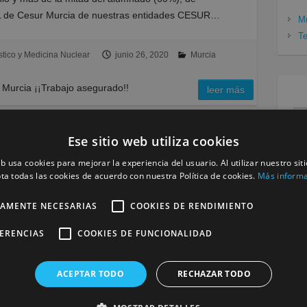
L de Cesur Murcia de nuestras entidades CESUR…
Mu
Te
tico y Medicina Nuclear
junio 26, 2020
Murcia
urcia ¡¡Trabajo asegurado!!
leer más
Ese sitio web utiliza cookies
eb usa cookies para mejorar la experiencia del usuario. Al utilizar nuestro sit
ta todas las cookies de acuerdo con nuestra Política de cookies.
Más inform
1
TAMENTE NECESARIAS
COOKIES DE RENDIMIENTO
1
FERENCIAS
COOKIES DE FUNCIONALIDAD
2
3
ACEPTAR TODO
RECHAZAR TODO
« M