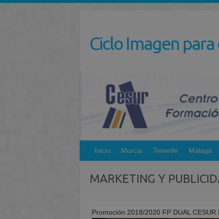
Saltar
al
contenido
Ciclo Imagen para 
Inicio
Murcia
Tenerife
Málaga
MARKETING Y PUBLICI
Promoción 2018/2020 FP DUAL CESUR Mu