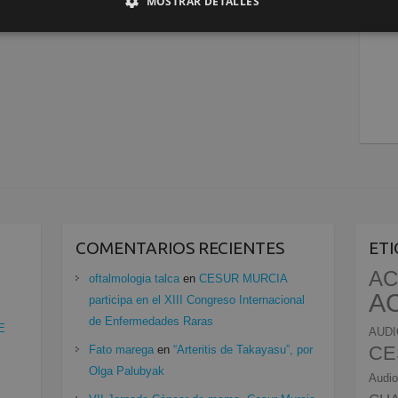
MOSTRAR DETALLES
COMENTARIOS RECIENTES
ET
AC
oftalmologia talca
en
CESUR MURCIA
A
participa en el XIII Congreso Internacional
de Enfermedades Raras
E
AUDI
CE
Fato marega
en
“Arteritis de Takayasu”, por
Olga Palubyak
Audio