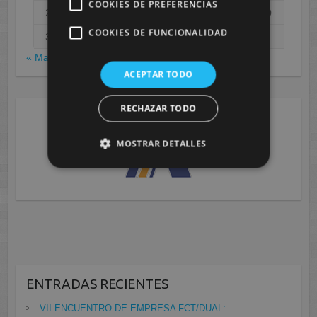
COOKIES DE PREFERENCIAS
24
25
26
27
28
29
30
COOKIES DE FUNCIONALIDAD
31
« May
ACEPTAR TODO
RECHAZAR TODO
MOSTRAR DETALLES
ENTRADAS RECIENTES
VII ENCUENTRO DE EMPRESA FCT/DUAL: