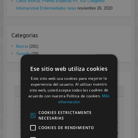
Cesur Murcia: Premio Especial FP, XIII Congreso
Internacional Enfermedades raras
noviembre 26, 2020
Categorias
Murcia
(281)
Tenerife
(20)
Ese sitio web utiliza cookies
Este sitio web usa cookies para mejorar la
AGOSTO 2026
experiencia del usuario. Al utilizar nuestro
sitio web, usted acepta todas las cookies de
L
M
X
J
V
S
D
acuerdo con nuestra Política de cookies.
Más
información
1
2
3
4
5
6
7
8
9
COOKIES ESTRICTAMENTE
NECESARIAS
10
11
12
13
14
15
16
COOKIES DE RENDIMIENTO
17
18
19
20
21
22
23