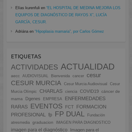
Elías kurenfuli
en
“EL HOSPITAL DE MEDINA MEJORA LOS
EQUIPOS DE DIAGNÓSTICO DE RAYOS X”, LUCÍA
GARCÍA, CESUR.
Adriána
en
“Hipoplasia mamaria”, por Carlos Gómez
ETIQUETAS
ACTUALIDAD
ACTIVIDADES
cesur
aecc
AUDIOVISUAL
Bienvenida
cancer
CESUR MURCIA
Cesur Murcia Audiovisual
Cesur
CHARLAS
COVID19
cáncer de
Murcia Olímpic
ciencia
ENFERMEDADES
Dgenes
mama
EMPRESA
EVENTOS
FORMACION
RARAS
FCT
FP DUAL
PROFESIONAL
fp
Fundación
graduacion
atresmedia
IMAGEN PARA DIAGNOSTICO
imagen para el diagnóstico
Imagen para el