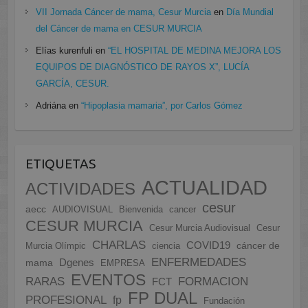
VII Jornada Cáncer de mama, Cesur Murcia
en
Día Mundial
del Cáncer de mama en CESUR MURCIA
Elías kurenfuli
en
“EL HOSPITAL DE MEDINA MEJORA LOS
EQUIPOS DE DIAGNÓSTICO DE RAYOS X”, LUCÍA
GARCÍA, CESUR.
Adriána
en
“Hipoplasia mamaria”, por Carlos Gómez
ETIQUETAS
ACTUALIDAD
ACTIVIDADES
cesur
aecc
AUDIOVISUAL
Bienvenida
cancer
CESUR MURCIA
Cesur Murcia Audiovisual
Cesur
CHARLAS
COVID19
cáncer de
Murcia Olímpic
ciencia
ENFERMEDADES
Dgenes
mama
EMPRESA
EVENTOS
FORMACION
RARAS
FCT
FP DUAL
PROFESIONAL
fp
Fundación