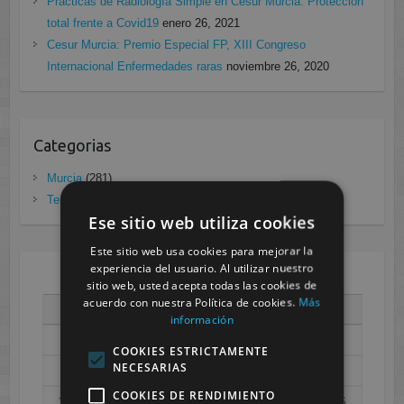
Prácticas de Radiología Simple en Cesur Murcia. Protección
total frente a Covid19
enero 26, 2021
Cesur Murcia: Premio Especial FP, XIII Congreso
Internacional Enfermedades raras
noviembre 26, 2020
Categorias
Murcia
(281)
Tenerife
(20)
Ese sitio web utiliza cookies
Este sitio web usa cookies para mejorar la
experiencia del usuario. Al utilizar nuestro
AGOSTO 2026
sitio web, usted acepta todas las cookies de
acuerdo con nuestra Política de cookies.
Más
L
M
X
J
V
S
D
información
1
2
COOKIES ESTRICTAMENTE
NECESARIAS
3
4
5
6
7
8
9
COOKIES DE RENDIMIENTO
10
11
12
13
14
15
16